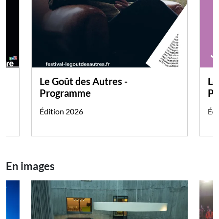
Le Goût des Autres -
Le
Programme
Pr
Édition 2026
Édi
En images