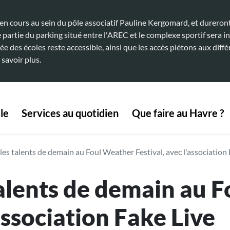
 cours au sein du pôle associatif Pauline Kergomard, et dureront 
artie du parking situé entre l'AREC et le complexe sportif sera in
ée des écoles reste accessible, ainsi que les accès piétons aux diffé
 savoir plus.
 navigation
le
Services au quotidien
Que faire au Havre ?
es talents de demain au Foul Weather Festival, avec l'association 
alents de demain au 
'association Fake Live