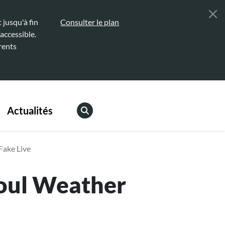
jusqu'à fin
Consulter le plan
accessible.
rents
Actualités
Fake Live
Foul Weather