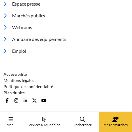
Espace presse
Marchés publics
Footer 2
Webcams
Annuaire des équipements
Emploi
Pied de page 3
Accessibilité
Mentions légales
Politique de confidentialité
Plan du site
Menu
Services au quotidien
Rechercher
Mes démarches