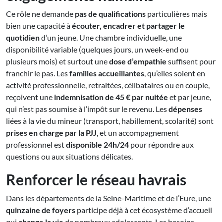
Ce rôle ne demande
pas de qualifications
particulières mais
bien une capacité à
écouter, encadrer et partager le
quotidien
d’un jeune. Une chambre individuelle, une
disponibilité variable (quelques jours, un week-end ou
plusieurs mois) et surtout une
dose d’empathie
suffisent pour
franchir le pas. Les
familles accueillantes
, qu’elles soient en
activité professionnelle, retraitées, célibataires ou en couple,
reçoivent une
indemnisation de 45 € par nuitée
et par jeune,
qui n’est pas soumise à l’impôt sur le revenu. Les
dépenses
liées à la vie du mineur (transport, habillement, scolarité) sont
prises en charge par la PJJ
, et un accompagnement
professionnel est
disponible 24h/24
pour répondre aux
questions ou aux situations délicates.
Renforcer le réseau havrais
Dans les départements de la Seine-Maritime et de l’Eure, une
quinzaine de foyers
participe déjà à cet écosystème d’accueil
qui
change la vie
de nombreux adolescents. Les besoins