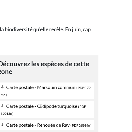
biodiversité qu'elle recèle. En juin, cap
Découvrez les espèces de cette
zone
Carte postale - Marsouin commun
(
PDF
0.79
Mo )
Carte postale - Œdipode turquoise
(
PDF
1.22 Mo )
Carte postale - Renouée de Ray
(
PDF
0.59 Mo )