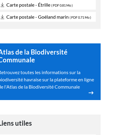
Carte postale - Étrille
(
PDF
0.81 Mo )
Carte postale - Goéland marin
(
PDF
0.71 Mo )
Atlas de la Biodiversité
Communale
Retrouvez toutes les informations sur la
biodiversité havraise sur la plateforme en ligne
de l'Atlas de la Biodiversité Communale
Liens utiles