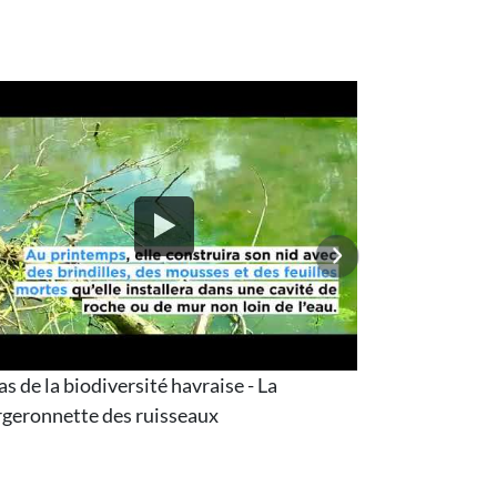
as de la biodiversité havraise - La
Atlas de la b
geronnette des ruisseaux
bihoreau