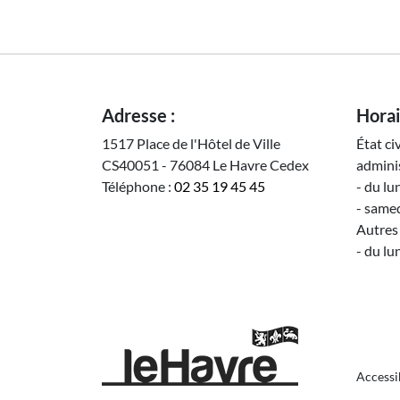
Adresse :
Horai
1517 Place de l'Hôtel de Ville
État ci
CS40051 - 76084 Le Havre Cedex
adminis
Téléphone :
02 35 19 45 45
- du lu
- samed
Autres 
- du lu
Pie
Accessi