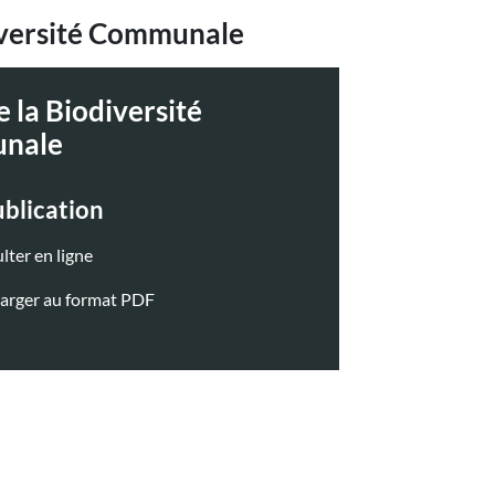
diversité Communale
e la Biodiversité
nale
ublication
lter en ligne
harger au format PDF