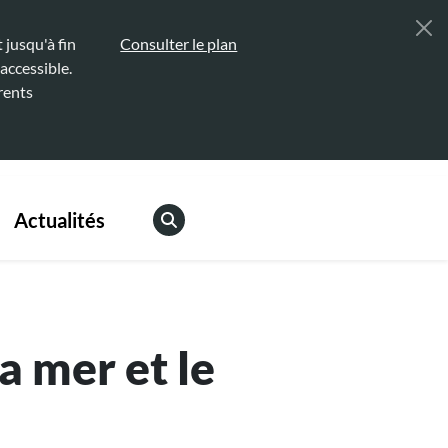
jusqu'à fin
Consulter le plan
accessible.
rents
Actualités
a mer et le