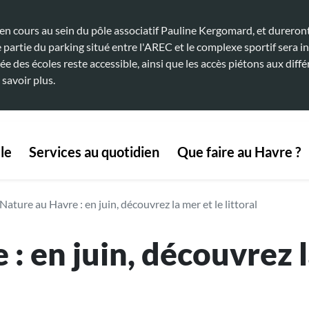
 cours au sein du pôle associatif Pauline Kergomard, et dureront 
artie du parking situé entre l'AREC et le complexe sportif sera in
ée des écoles reste accessible, ainsi que les accès piétons aux diffé
 savoir plus.
 navigation
le
Services au quotidien
Que faire au Havre ?
Nature au Havre : en juin, découvrez la mer et le littoral
: en juin, découvrez l