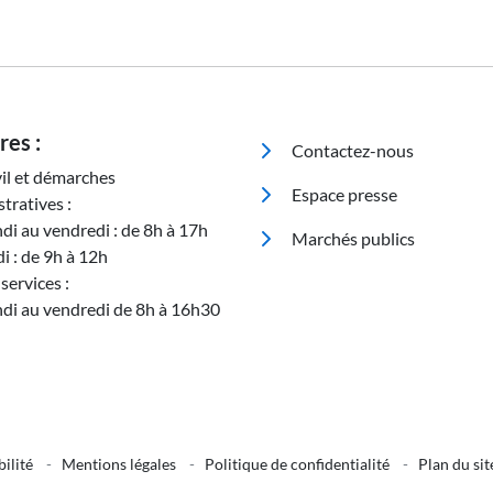
Pied de page
res :
Contactez-nous
vil et démarches
Espace presse
tratives :
ndi au vendredi : de 8h à 17h
Marchés publics
i : de 9h à 12h
services :
ndi au vendredi de 8h à 16h30
d de page 3
bilité
-
Mentions légales
-
Politique de confidentialité
-
Plan du sit