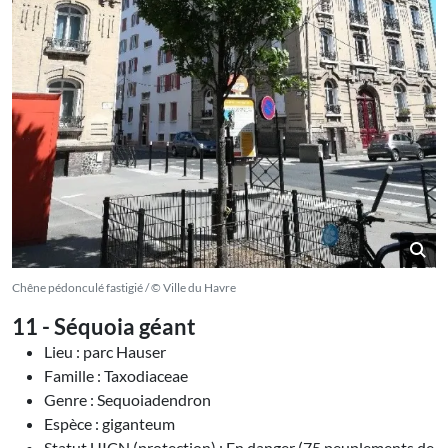
Chêne pédonculé fastigié / © Ville du Havre
11 - Séquoia géant
Lieu : parc Hauser
Famille : Taxodiaceae
Genre : Sequoiadendron
Espèce : giganteum
Statut UICN (protection) : En danger (75 peuplements de