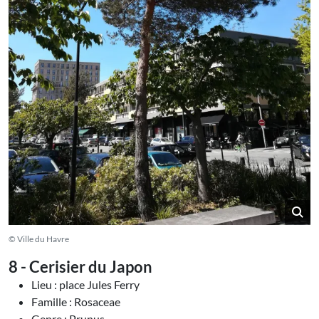
© Ville du Havre
8 - Cerisier du Japon
Lieu : place Jules Ferry
Famille : Rosaceae
Genre : Prunus