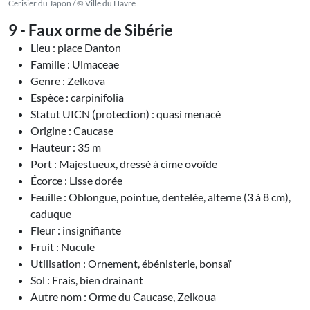
Cerisier du Japon / © Ville du Havre
9 - Faux orme de Sibérie
Lieu : place Danton
Famille : Ulmaceae
Genre : Zelkova
Espèce : carpinifolia
Statut UICN (protection) : quasi menacé
Origine : Caucase
Hauteur : 35 m
Port : Majestueux, dressé à cime ovoïde
Écorce : Lisse dorée
Feuille : Oblongue, pointue, dentelée, alterne (3 à 8 cm),
caduque
Fleur : insignifiante
Fruit : Nucule
Utilisation : Ornement, ébénisterie, bonsaï
Sol : Frais, bien drainant
Autre nom : Orme du Caucase, Zelkoua