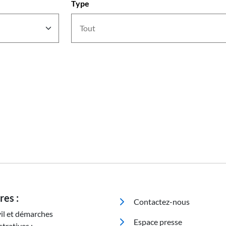
Type
Pied de page
res :
Contactez-nous
vil et démarches
Espace presse
tratives :