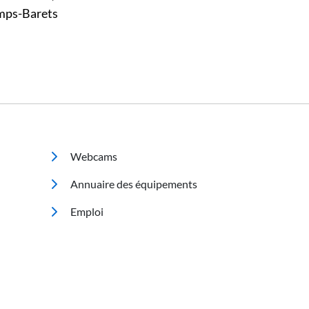
ps-Barets
Footer 2
Webcams
Annuaire des équipements
Emploi