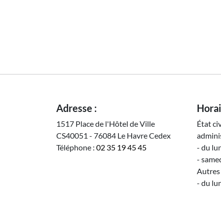
Adresse :
Horai
1517 Place de l'Hôtel de Ville
État ci
CS40051 - 76084 Le Havre Cedex
adminis
Téléphone :
02 35 19 45 45
- du lu
- samed
Autres 
- du lu