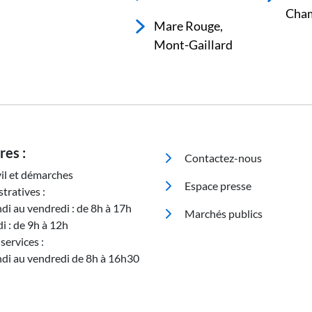
Cham
Mare Rouge,
Mont-Gaillard
Pied de page
res :
Contactez-nous
vil et démarches
Espace presse
tratives :
ndi au vendredi : de 8h à 17h
Marchés publics
i : de 9h à 12h
services :
ndi au vendredi de 8h à 16h30