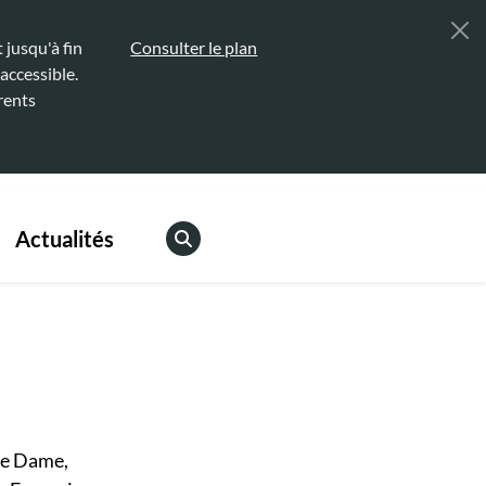
jusqu'à fin
Consulter le plan
accessible.
rents
Actualités
e Dame,