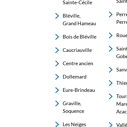
Sain
Sainte-Cécile
Perr
Bléville,
Perr
Grand Hameau
Roue
Bois de Bléville
Sain
Caucriauville
Gobe
Centre ancien
Sanv
Dollemard
Thie
Eure-Brindeau
Tourn
Graville,
Mare
Soquence
Acac
Les Neiges
Vall