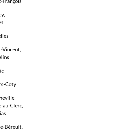
t-François
ey,
et
lles
t-Vincent,
lins
ic
rs-Coty
eville,
-au-Clerc,
ias
ée-Béreult,