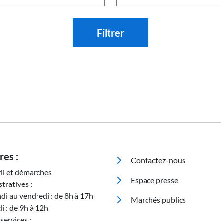
Filtrer
Pied de page
res :
Contactez-nous
vil et démarches
Espace presse
tratives :
ndi au vendredi : de 8h à 17h
Marchés publics
i : de 9h à 12h
services :