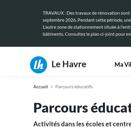
Aller au contenu principal
TRAVAUX : Des travaux de rénovation sont en
septembre 2026. Pendant cette période, une p
L'autre zone de stationnement située à l'entr
bâtiments. Consultez le plan ci-joint pour en
Main
Le Havre
Ma Vil
Fil d'Ariane
Accueil
Parcours éducatifs
Parcours éducat
Activités dans les écoles et centre