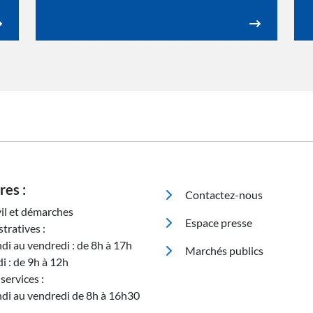
Pied de page
res :
Contactez-nous
vil et démarches
Espace presse
tratives :
ndi au vendredi : de 8h à 17h
Marchés publics
i : de 9h à 12h
services :
ndi au vendredi de 8h à 16h30