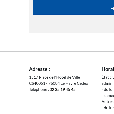
Adresse :
Horai
1517 Place de l'Hôtel de Ville
État ci
CS40051 - 76084 Le Havre Cedex
adminis
Téléphone :
02 35 19 45 45
- du lu
- samed
Autres 
- du lu