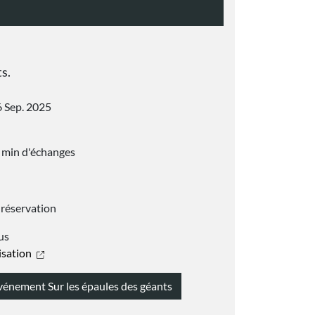
s.
 Sep. 2025
 min d'échanges
 réservation
us
lisation
événement Sur les épaules des géants