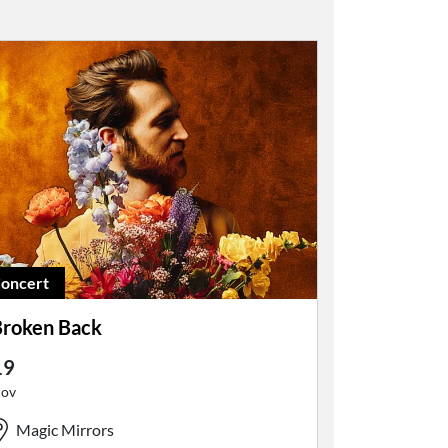
oncert
roken Back
19
ov
Magic Mirrors