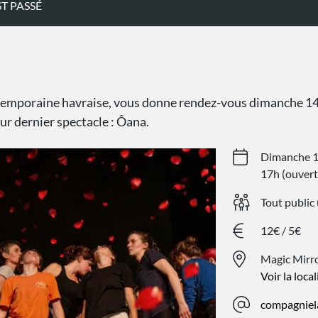
T PASSÉ
ntemporaine havraise, vous donne rendez-vous dimanche 14
r dernier spectacle : Ôana.
Dimanche 1
17h (ouvert
Tout public
12€ / 5€
Magic Mirr
Voir la loca
compagniel