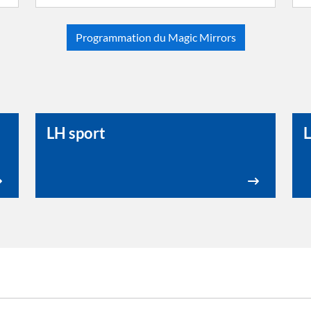
Programmation du Magic Mirrors
LH sport
L