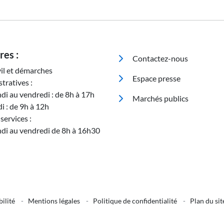
Pied de page
res :
Contactez-nous
vil et démarches
Espace presse
tratives :
ndi au vendredi : de 8h à 17h
Marchés publics
i : de 9h à 12h
services :
ndi au vendredi de 8h à 16h30
d de page 3
bilité
-
Mentions légales
-
Politique de confidentialité
-
Plan du sit