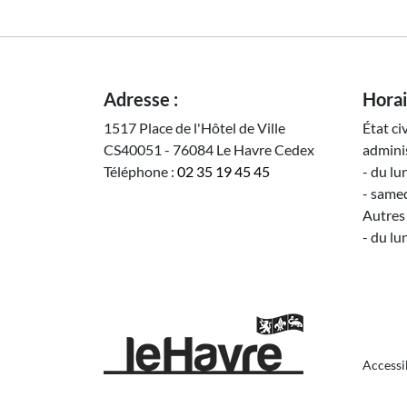
Adresse :
Horai
1517 Place de l'Hôtel de Ville
État ci
CS40051 - 76084 Le Havre Cedex
adminis
Téléphone :
02 35 19 45 45
- du lu
- samed
Autres 
- du lu
Pie
Accessi