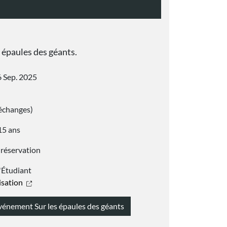
 épaules des géants.
 Sep. 2025
échanges)
15 ans
 réservation
'Étudiant
lisation
événement Sur les épaules des géants