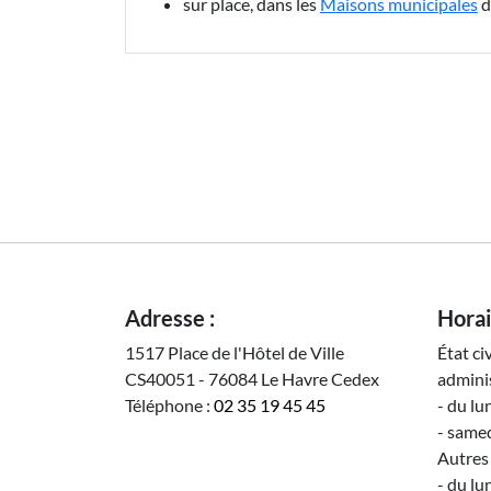
sur place, dans les
Maisons municipales
d
Adresse :
Horai
1517 Place de l'Hôtel de Ville
État ci
CS40051 - 76084 Le Havre Cedex
adminis
Téléphone :
02 35 19 45 45
- du lu
- samed
Autres 
- du lu