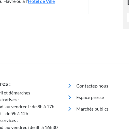
u Havre ou à l'
Hôtel de Ville
Pied de page
res :
Contactez-nous
vil et démarches
Espace presse
tratives :
ndi au vendredi : de 8h à 17h
Marchés publics
i : de 9h à 12h
services :
ndi au vendredi de 8h à 16h30