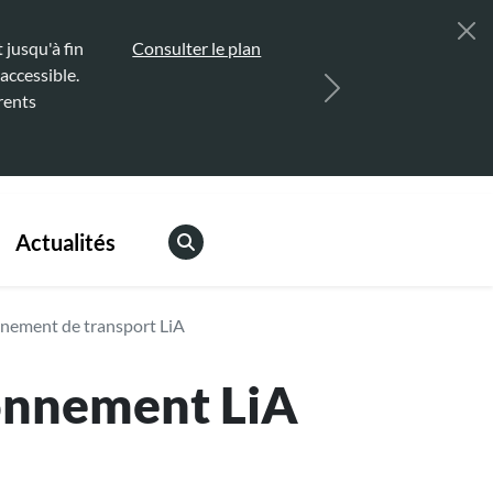
jusqu'à fin
Consulter le plan
accessible.
Suivant
rents
Actualités
nnement de transport LiA
bonnement LiA