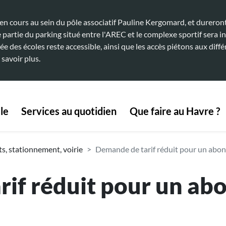
 cours au sein du pôle associatif Pauline Kergomard, et dureront 
artie du parking situé entre l'AREC et le complexe sportif sera in
ée des écoles reste accessible, ainsi que les accès piétons aux diffé
 savoir plus.
 navigation
le
Services au quotidien
Que faire au Havre ?
, stationnement, voirie
Demande de tarif réduit pour un abo
rif réduit pour un a