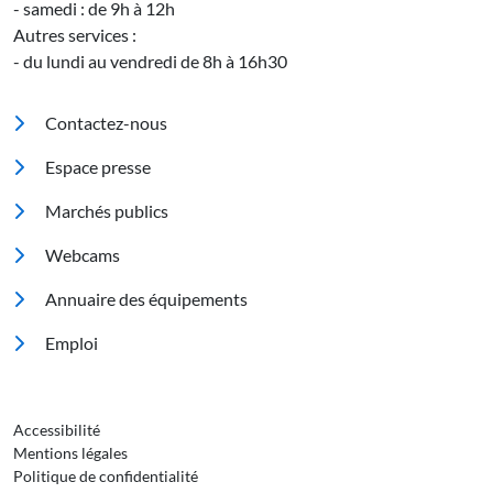
- samedi : de 9h à 12h
Autres services :
- du lundi au vendredi de 8h à 16h30
Pied de page
Contactez-nous
Espace presse
Marchés publics
Footer 2
Webcams
Annuaire des équipements
Emploi
Pied de page 3
Accessibilité
Mentions légales
Politique de confidentialité