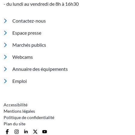
- du lundi au vendredi de 8h à 16h30
Pied de page
Contactez-nous
Espace presse
Marchés publics
Footer 2
Webcams
Annuaire des équipements
Emploi
Pied de page 3
Accessibilité
Mentions légales
Politique de confidentialité
Plan du site