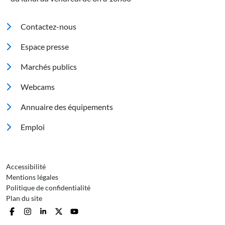
Pied de page
Contactez-nous
Espace presse
Marchés publics
Footer 2
Webcams
Annuaire des équipements
Emploi
Pied de page 3
Accessibilité
Mentions légales
Politique de confidentialité
Plan du site