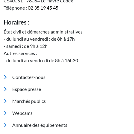
CS40051 - 76084 Le Havre Cedex
Téléphone :
02 35 19 45 45
Horaires :
État civil et démarches administratives :
- du lundi au vendredi : de 8h à 17h
- samedi : de 9h à 12h
Autres services :
- du lundi au vendredi de 8h à 16h30
Pied de page
Contactez-nous
Espace presse
Marchés publics
Footer 2
Webcams
Annuaire des équipements