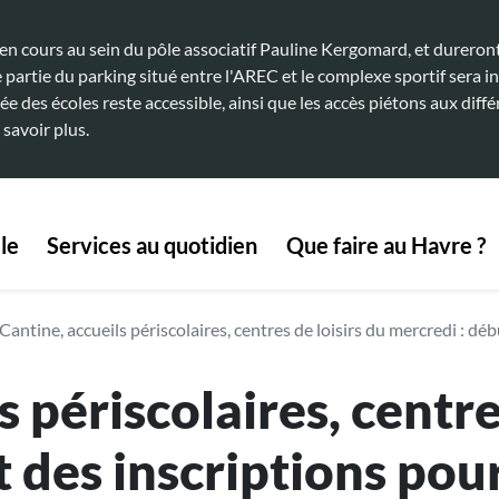
 cours au sein du pôle associatif Pauline Kergomard, et dureront 
artie du parking situé entre l'AREC et le complexe sportif sera in
ée des écoles reste accessible, ainsi que les accès piétons aux diffé
 savoir plus.
 navigation
le
Services au quotidien
Que faire au Havre ?
Cantine, accueils périscolaires, centres de loisirs du mercredi : dé
s périscolaires, centre
 des inscriptions pour