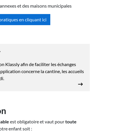
es annexes et des maisons municipales
ratiques en cliquant ici
y
on Klassly afin de faciliter les échanges
plication concerne la cantine, les accueils
di.
on
lable
est obligatoire et vaut pour
toute
otre enfant soit :