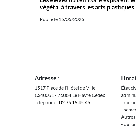
végétal à travers les arts plastiques
Publié le 15/05/2026
Adresse :
Horai
1517 Place de l'Hôtel de Ville
État ci
CS40051 - 76084 Le Havre Cedex
adminis
Téléphone :
02 35 19 45 45
- du lu
- samed
Autres 
- du lu