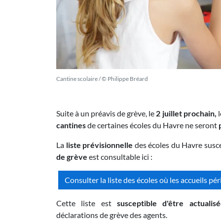
Cantine scolaire / © Philippe Bréard
Suite à un préavis de grève, le
2 juillet prochain,
l
cantines
de certaines écoles du Havre ne seront
La
liste prévisionnelle
des écoles du Havre susce
de grève
est consultable ici :
Consulter la liste des écoles où les accueils pé
Cette liste est
susceptible d'être actualisé
déclarations de grève des agents.