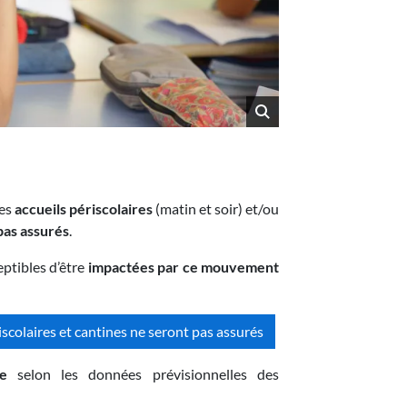
es
accueils périscolaires
(matin et soir) et/ou
pas assurés
.
ptibles d’être
impactées par ce
mouvement
riscolaires et cantines ne seront pas assurés
e
selon les données prévisionnelles des