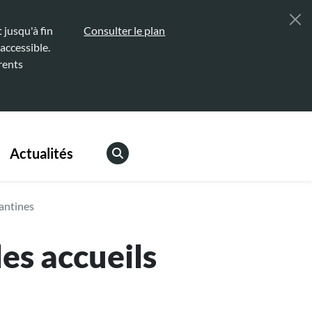
jusqu'à fin
Consulter le plan
accessible.
rents
Actualités
cantines
es accueils