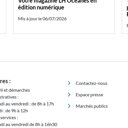
Votre magazine LH Océanes en
édition numérique
Mis à jour le 06/07/2026
Pied de page
res :
Contactez-nous
vil et démarches
Espace presse
tratives :
ndi au vendredi : de 8h à 17h
Marchés publics
i : de 9h à 12h
services :
ndi au vendredi de 8h à 16h30