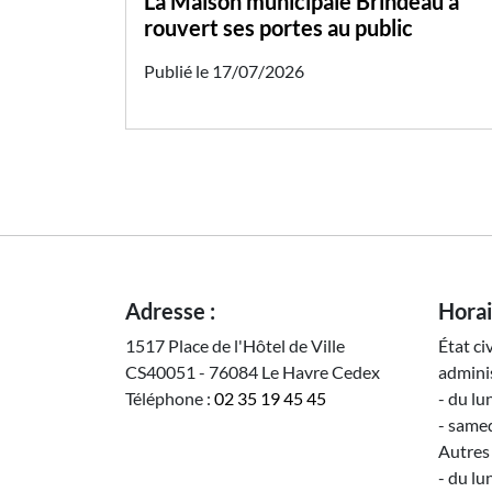
La Maison municipale Brindeau a
rouvert ses portes au public
Publié le 17/07/2026
Adresse :
Horai
1517 Place de l'Hôtel de Ville
État ci
CS40051 - 76084 Le Havre Cedex
adminis
Téléphone :
02 35 19 45 45
- du lu
- samed
Autres 
- du lu