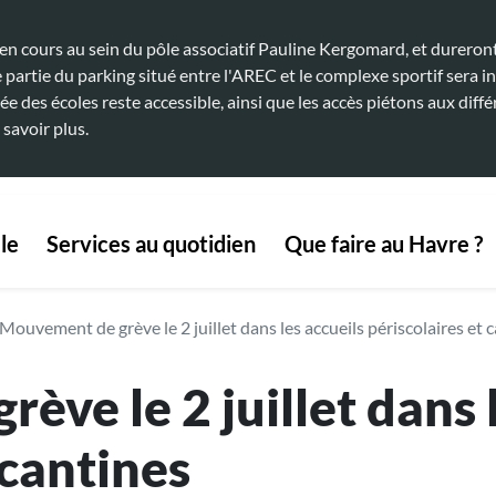
 cours au sein du pôle associatif Pauline Kergomard, et dureront 
artie du parking situé entre l'AREC et le complexe sportif sera in
ée des écoles reste accessible, ainsi que les accès piétons aux diffé
 savoir plus.
 navigation
le
Services au quotidien
Que faire au Havre ?
Mouvement de grève le 2 juillet dans les accueils périscolaires et 
ve le 2 juillet dans l
 cantines