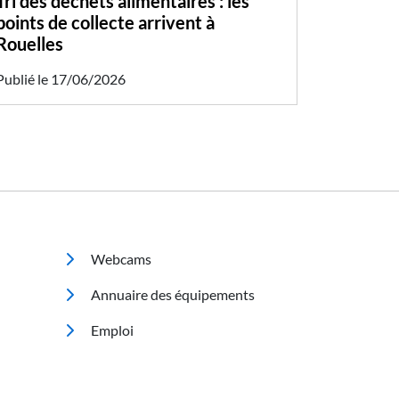
Tri des déchets alimentaires : les
points de collecte arrivent à
Rouelles
Publié le 17/06/2026
Footer 2
Webcams
Annuaire des équipements
Emploi