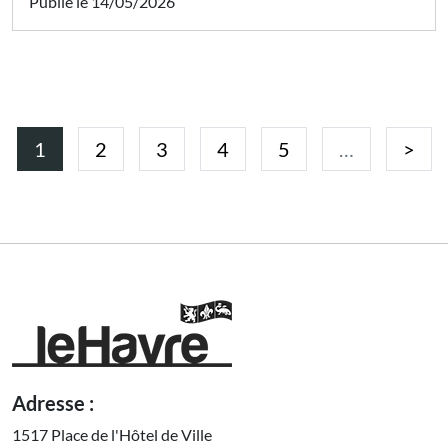
Publié le 14/05/2026
Pagination
Page courante
Page
Page
Page
Page
Page 
1
2
3
4
5
…
>
Adresse :
1517 Place de l'Hôtel de Ville