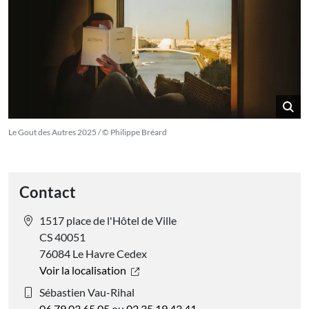
Le Gout des Autres 2025 / © Philippe Bréard
Contact
1517 place de l'Hôtel de Ville
CS 40051
76084 Le Havre Cedex
Voir la localisation
Sébastien Vau-Rihal
06 79 03 65 05
ou
02 35 19 43 41