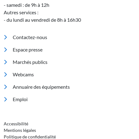
- samedi : de 9h à 12h
Autres services :
- du lundi au vendredi de 8h à 16h30
Pied de page
Contactez-nous
Espace presse
Marchés publics
Footer 2
Webcams
Annuaire des équipements
Emploi
Pied de page 3
Accessibilité
Mentions légales
Politique de confidentialité