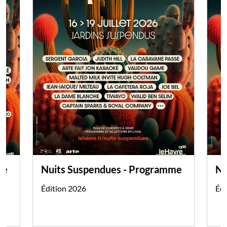
me
Nuits Suspendues - Programme
Nu
Édition 2026
Édi