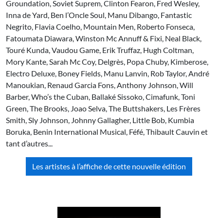
Groundation, Soviet Suprem, Clinton Fearon, Fred Wesley,
Inna de Yard, Ben l’Oncle Soul, Manu Dibango, Fantastic
Negrito, Flavia Coelho, Mountain Men, Roberto Fonseca,
Fatoumata Diawara, Winston Mc Annuff & Fixi, Neal Black,
Touré Kunda, Vaudou Game, Erik Truffaz, Hugh Coltman,
Mory Kante, Sarah Mc Coy, Delgrès, Popa Chuby, Kimberose,
Electro Deluxe, Boney Fields, Manu Lanvin, Rob Taylor, André
Manoukian, Renaud Garcia Fons, Anthony Johnson, Will
Barber, Who’s the Cuban, Ballaké Sissoko, Cimafunk, Toni
Green, The Brooks, Joao Selva, The Buttshakers, Les Frères
Smith, Sly Johnson, Johnny Gallagher, Little Bob, Kumbia
Boruka, Benin International Musical, Féfé, Thibault Cauvin et
tant d’autres...
Les artistes à l’affiche de cette nouvelle édition