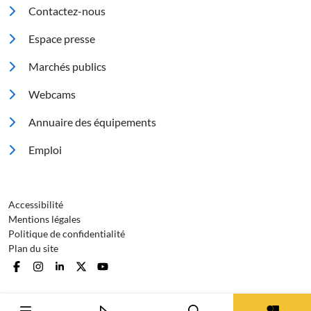
Pied de page
Contactez-nous
Espace presse
Marchés publics
Footer 2
Webcams
Annuaire des équipements
Emploi
Pied de page 3
Accessibilité
Mentions légales
Politique de confidentialité
Plan du site