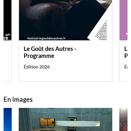
Le Goût des Autres -
Le
Programme
Pr
Édition 2026
Édi
En images