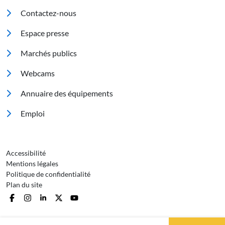
Pied de page
Contactez-nous
Espace presse
Marchés publics
Footer 2
Webcams
Annuaire des équipements
Emploi
Pied de page 3
Accessibilité
Mentions légales
Politique de confidentialité
Plan du site