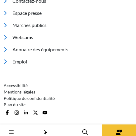
Contactez-nous
Espace presse
Marchés publics
Footer 2
Webcams
Annuaire des équipements
Emploi
Pied de page 3
Accessibilité
Mentions légales
Politique de confidentialité
Plan du site