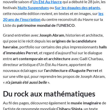
nouvelle saison d’
Un Été Au Havre
qui a débuté le 28 juin, les
festivals
Nuits Suspendues
ou
Sur les épaules des géants
,
cette nouvelle édition revient, en textes et en images, sur
les
20 ans de l’inscription
du centre reconstruit du Havre sur la
Liste du
patrimoine mondial de l’UNESCO
.
Grand entretien avec
Joseph Abram
, historien et architecte,
qui pose ici le récit depuis les
origines de la candidature
havraise
, portfolio sur certains des plus impressionnants
halls
d’immeubles Perret
, et regard d’aujourd’hui sur le dialogue
entre
art contemporain et architecture
avec Gaël Charbau,
directeur artistique d’Un Été Au Havre, apportent de
nouveaux éclairages sur
l’architecture d’Auguste Perret
et
sur une ville qui, pour reprendre les propos de Joseph Abram,
«
n’a jamais été aussi belle
».
Du rock aux mathématiques
Au fil des pages, découvrez également le
musée imaginaire
de
l‘artiste de renommée mondiale
Chiharu Shiota
, un texte