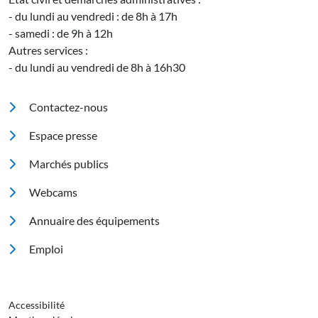
- du lundi au vendredi : de 8h à 17h
- samedi : de 9h à 12h
Autres services :
- du lundi au vendredi de 8h à 16h30
Pied de page
Contactez-nous
Espace presse
Marchés publics
Footer 2
Webcams
Annuaire des équipements
Emploi
Pied de page 3
Accessibilité